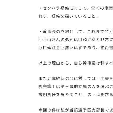
・セクハラ疑惑に対して、全くの事
れず、疑惑を招いていること。
・幹事長の立場として、これまで特
回青山さんの処罰は口頭注意と非常
も口頭注意も無いはずであり、誓約
以上の理由から、自ら幹事長は辞す
また兵庫維新の会に対しては上申書
際弁護士は第三者的立場の人を選ぶ
説明責任を果たすこと。の四点を求
今回の件は私が当該選挙区支部長で