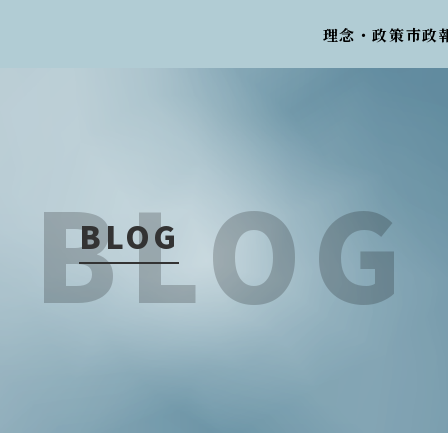
理念・政策
市政
BLOG